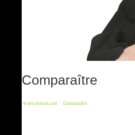
Comparaître
aim-avocat.com
Comparaître