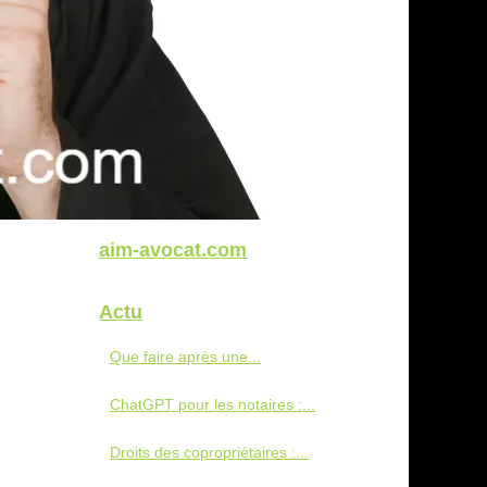
aim-avocat.com
Actu
Que faire après une...
ChatGPT pour les notaires :...
Droits des copropriétaires :...