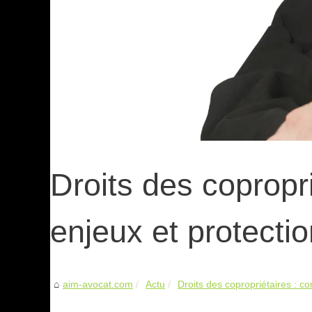
Droits des copropr
enjeux et protecti
aim-avocat.com
Actu
Droits des copropriétaires : c