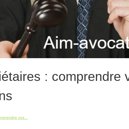
iétaires : comprendre 
ons
omprendre vos...