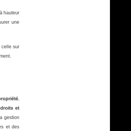
 à hauteur
surer une
celle sur
ement.
ropriété
,
s
droits et
la gestion
es et des