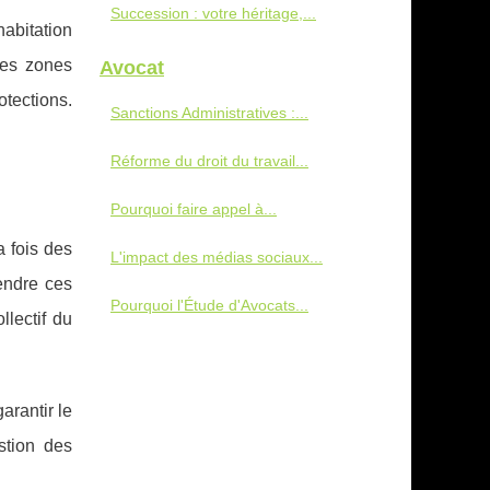
Succession : votre héritage,...
abitation
des zones
Avocat
tections.
Sanctions Administratives :...
Réforme du droit du travail...
Pourquoi faire appel à...
a fois des
L'impact des médias sociaux...
ndre ces
Pourquoi l'Étude d'Avocats...
llectif du
arantir le
stion des