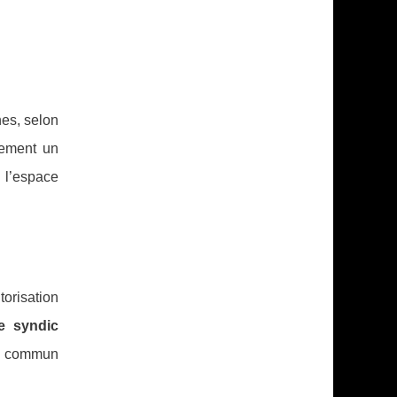
es, selon
ivement un
: l’espace
torisation
le syndic
cal commun