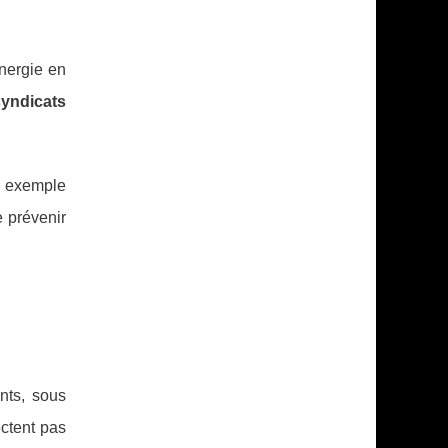
nergie en
syndicats
r exemple
 prévenir
nts, sous
ectent pas