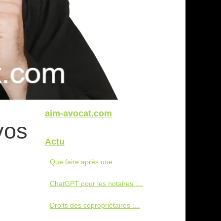
aim-avocat.com
vos
Actu
Que faire après une...
ChatGPT pour les notaires :...
Droits des copropriétaires :...