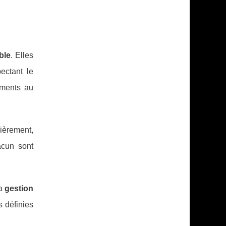
ble
. Elles
ectant le
ments au
èrement,
cun sont
La
gestion
s définies